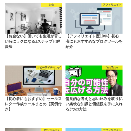
お金
アフィリエイト
【お金ない】働いても生活が苦し
【アフィリエイト歴10年】初心
い時にラクになる3ステップと解
者にもおすすめなブログツールを
決法
紹介
コピーライティング
YouTube
【初心者にもおすすめ】セールス
偏見的な考えと思い込みを取り払
レター作成ツールまとめ【実例付
い柔軟な知識と価値観を手に入れ
き】
る3つの方法
WordPress
アフィリエイト