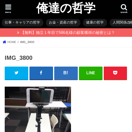
俺達の哲学
menu
search
仕事・キャリアの哲学
お金・資産の哲学
健康の哲学
人間関係の
【無料】独立１年目で586名様の顧客獲得の秘密とは？
HOME
IMG_3800
IMG_3800
LINE