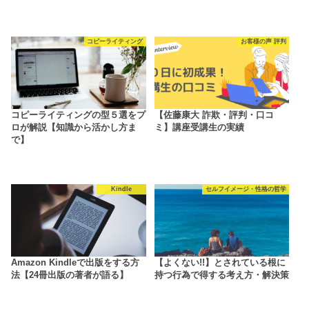
コピーライティング
お客様の声 評判
コピーライティングの型５選をプ
【佐藤康大 詐欺・評判・口コ
ロが解説【知識から活かし方ま
ミ】講座受講生の実績
で】
Kindle
セルフイメージ・性格の哲学
Amazon Kindleで出版をする方
【よくない!!】とされている根に
法【24冊出版の著者が語る】
持つ行為で得する考え方・解決策