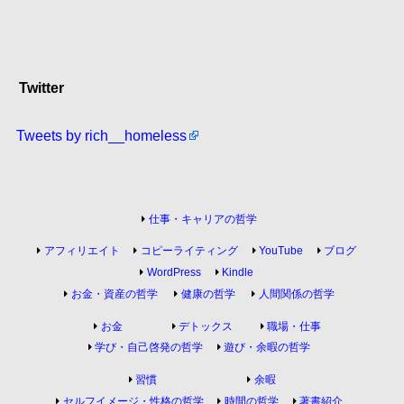
Twitter
Tweets by rich__homeless
仕事・キャリアの哲学
アフィリエイト
コピーライティング
YouTube
ブログ
WordPress
Kindle
お金・資産の哲学
健康の哲学
人間関係の哲学
お金
デトックス
職場・仕事
学び・自己啓発の哲学
遊び・余暇の哲学
習慣
余暇
セルフイメージ・性格の哲学
時間の哲学
著書紹介