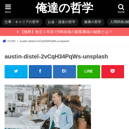
俺達の哲学
menu
search
仕事・キャリアの哲学
お金・資産の哲学
健康の哲学
人間関係の
【無料】独立１年目で586名様の顧客獲得の秘密とは？
HOME
austin-distel-2vCqH34PqWs-unsplash
austin-distel-2vCqH34PqWs-unsplash
LINE