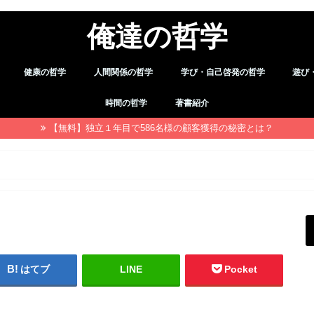
俺達の哲学
健康の哲学
人間関係の哲学
学び・自己啓発の哲学
遊び
デトックス
職場・仕事
習慣
余暇
時間の哲学
著書紹介
【無料】独立１年目で586名様の顧客獲得の秘密とは？
はてブ
LINE
Pocket