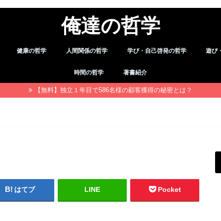
俺達の哲学
健康の哲学
人間関係の哲学
学び・自己啓発の哲学
遊び
デトックス
職場・仕事
習慣
余暇
時間の哲学
著書紹介
【無料】独立１年目で586名様の顧客獲得の秘密とは？
はてブ
LINE
Pocket