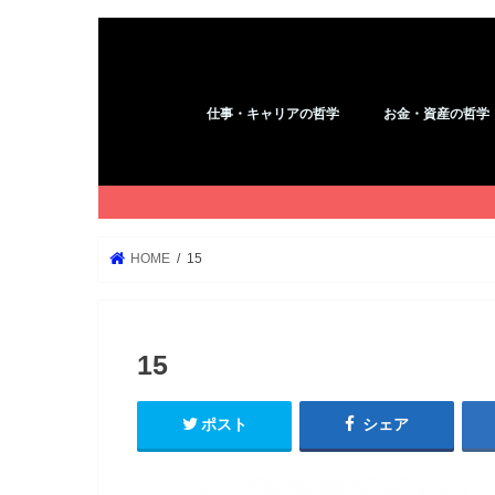
仕事・キャリアの哲学
お金・資産の哲学
アフィリエイト
コピーライティング
YouTube
ブログ
WordPress
Kindle
お金
HOME
15
15
ポスト
シェア