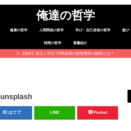
俺達の哲学
健康の哲学
人間関係の哲学
学び・自己啓発の哲学
遊び
デトックス
職場・仕事
習慣
余暇
時間の哲学
著書紹介
【無料】独立１年目で586名様の顧客獲得の秘密とは？
-unsplash
はてブ
LINE
Pocket