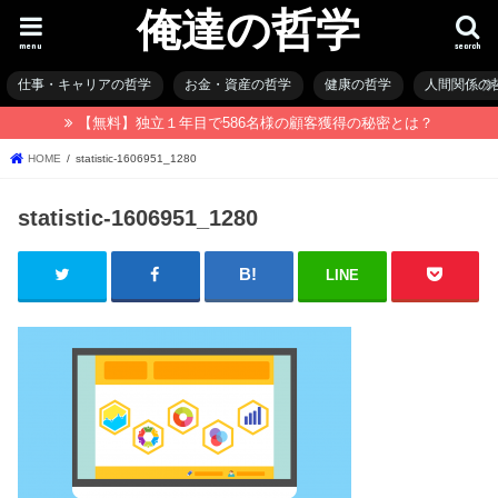
俺達の哲学
menu
search
仕事・キャリアの哲学
お金・資産の哲学
健康の哲学
人間関係の
【無料】独立１年目で586名様の顧客獲得の秘密とは？
HOME
statistic-1606951_1280
statistic-1606951_1280
LINE