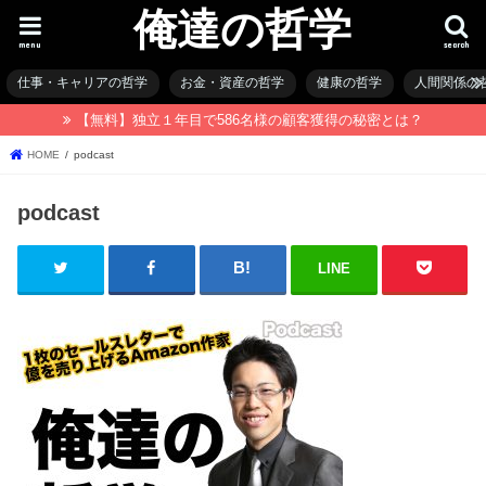
俺達の哲学
menu
search
仕事・キャリアの哲学
お金・資産の哲学
健康の哲学
人間関係の
【無料】独立１年目で586名様の顧客獲得の秘密とは？
HOME
podcast
podcast
LINE