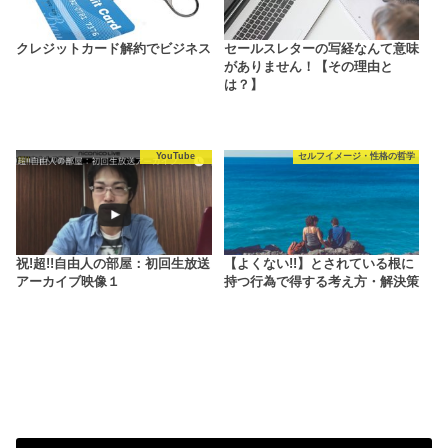
クレジットカード解約でビジネス
セールスレターの写経なんて意味
がありません！【その理由と
は？】
YouTube
セルフイメージ・性格の哲学
祝!超!!自由人の部屋：初回生放送
【よくない!!】とされている根に
アーカイブ映像１
持つ行為で得する考え方・解決策