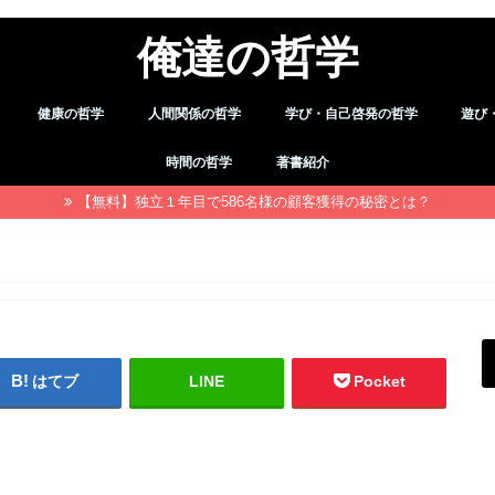
俺達の哲学
健康の哲学
人間関係の哲学
学び・自己啓発の哲学
遊び
デトックス
職場・仕事
習慣
余暇
時間の哲学
著書紹介
【無料】独立１年目で586名様の顧客獲得の秘密とは？
はてブ
LINE
Pocket