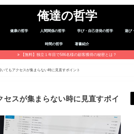
俺達の哲学
健康の哲学
人間関係の哲学
学び・自己啓発の哲学
遊び
デトックス
職場・仕事
習慣
余暇
時間の哲学
著書紹介
【無料】独立１年目で586名様の顧客獲得の秘密とは？
書いてもアクセスが集まらない時に見直すポイント
アクセスが集まらない時に見直すポイ