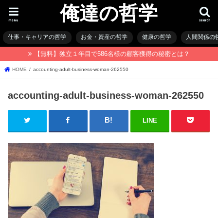
俺達の哲学
menu
search
仕事・キャリアの哲学
お金・資産の哲学
健康の哲学
人間関係の
【無料】独立１年目で586名様の顧客獲得の秘密とは？
HOME
accounting-adult-business-woman-262550
accounting-adult-business-woman-262550
LINE