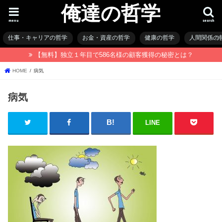
俺達の哲学
menu
search
仕事・キャリアの哲学
お金・資産の哲学
健康の哲学
人間関係の
【無料】独立１年目で586名様の顧客獲得の秘密とは？
HOME
病気
病気
LINE