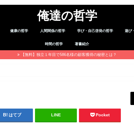
俺達の哲学
健康の哲学
人間関係の哲学
学び・自己啓発の哲学
遊び
デトックス
職場・仕事
習慣
余暇
時間の哲学
著書紹介
【無料】独立１年目で586名様の顧客獲得の秘密とは？
はてブ
LINE
Pocket