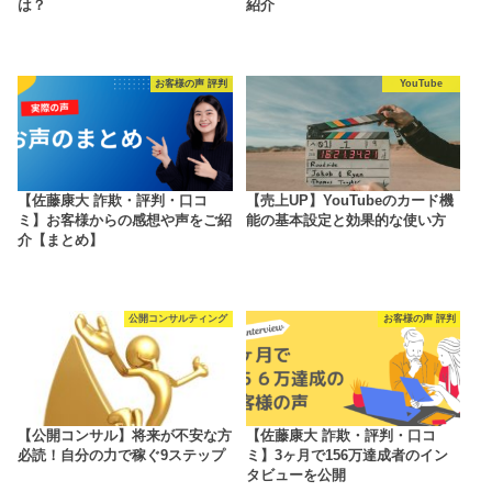
は？
紹介
お客様の声 評判
YouTube
【佐藤康大 詐欺・評判・口コ
【売上UP】YouTubeのカード機
ミ】お客様からの感想や声をご紹
能の基本設定と効果的な使い方
介【まとめ】
公開コンサルティング
お客様の声 評判
【公開コンサル】将来が不安な方
【佐藤康大 詐欺・評判・口コ
必読！自分の力で稼ぐ9ステップ
ミ】3ヶ月で156万達成者のイン
タビューを公開