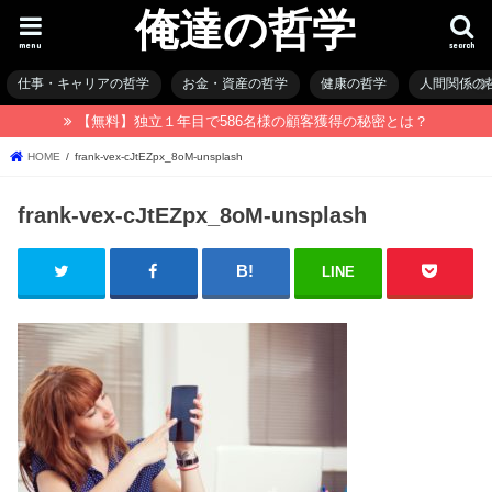
俺達の哲学
menu
search
仕事・キャリアの哲学
お金・資産の哲学
健康の哲学
人間関係の
【無料】独立１年目で586名様の顧客獲得の秘密とは？
HOME
frank-vex-cJtEZpx_8oM-unsplash
frank-vex-cJtEZpx_8oM-unsplash
LINE