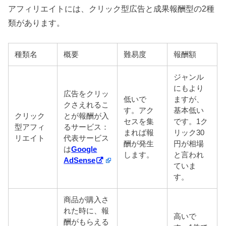
アフィリエイトには、クリック型広告と成果報酬型の2種
類があります。
種類名
概要
難易度
報酬額
ジャンル
にもより
広告をクリッ
低いで
ますが、
クさえれるこ
す。アク
基本低い
クリック
とが報酬が入
セスを集
です。1ク
型アフィ
るサービス：
まれば報
リック30
リエイト
代表サービス
酬が発生
円が相場
は
Google
します。
と言われ
AdSense
ていま
す。
商品が購入さ
れた時に、報
高いで
酬がもらえる