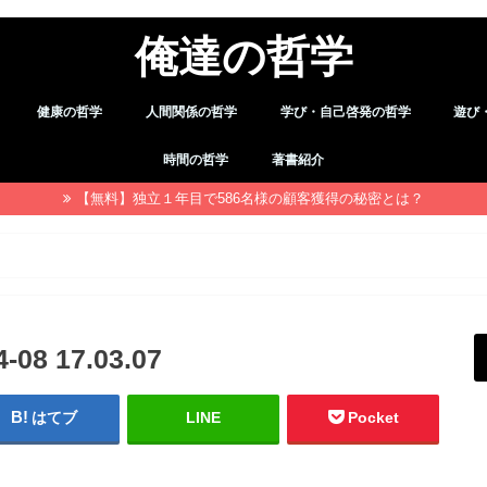
俺達の哲学
健康の哲学
人間関係の哲学
学び・自己啓発の哲学
遊び
デトックス
職場・仕事
習慣
余暇
時間の哲学
著書紹介
【無料】独立１年目で586名様の顧客獲得の秘密とは？
8 17.03.07
はてブ
LINE
Pocket