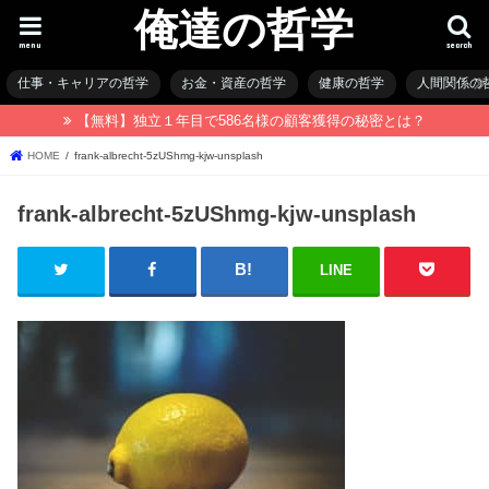
俺達の哲学
menu
search
仕事・キャリアの哲学
お金・資産の哲学
健康の哲学
人間関係の
【無料】独立１年目で586名様の顧客獲得の秘密とは？
HOME
frank-albrecht-5zUShmg-kjw-unsplash
frank-albrecht-5zUShmg-kjw-unsplash
LINE