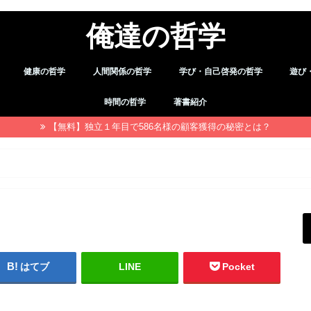
俺達の哲学
健康の哲学
人間関係の哲学
学び・自己啓発の哲学
遊び
デトックス
職場・仕事
習慣
余暇
時間の哲学
著書紹介
【無料】独立１年目で586名様の顧客獲得の秘密とは？
はてブ
LINE
Pocket