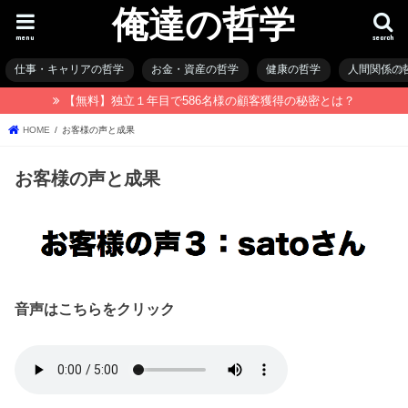
俺達の哲学
menu
search
仕事・キャリアの哲学
お金・資産の哲学
健康の哲学
人間関係の
【無料】独立１年目で586名様の顧客獲得の秘密とは？
HOME
お客様の声と成果
お客様の声と成果
音声はこちらをクリック